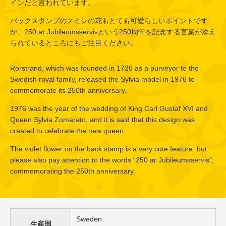
インだと言われています。
バックスタンプのスミレの花もとても可愛らしいポイントです
が、250 ar Jubileumsservisという250周年を記念する言葉が添え
られているところにもご注目ください。
Rorstrand, which was founded in 1726 as a purveyor to the
Swedish royal family, released the Sylvia model in 1976 to
commemorate its 250th anniversary.
1976 was the year of the wedding of King Carl Gustaf XVI and
Queen Sylvia Zomarato, and it is said that this design was
created to celebrate the new queen.
The violet flower on the back stamp is a very cute feature, but
please also pay attention to the words “250 ar Jubileumsservis”,
commemorating the 250th anniversary.
Sweden
生産国