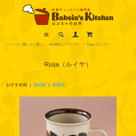
シリーズ（柄）から選ぶ
/
ARABIA（アラビア）
/
Ruija（ルイヤ）
Ruija（ルイヤ）
おすすめ順 |
価格順
|
新着順